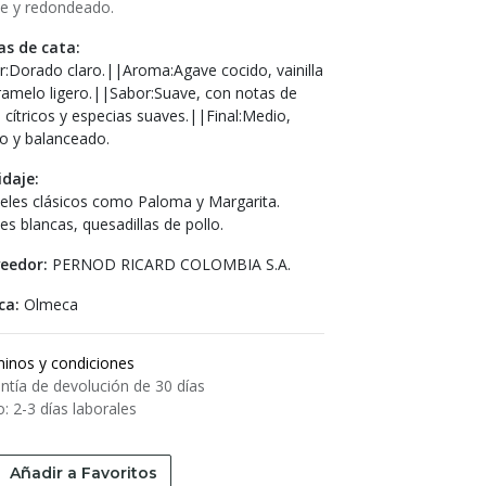
e y redondeado.
s de cata:
r:Dorado claro.||Aroma:Agave cocido, vainilla
ramelo ligero.||Sabor:Suave, con notas de
, cítricos y especias suaves.||Final:Medio,
do y balanceado.
daje:
eles clásicos como Paloma y Margarita.
es blancas, quesadillas de pollo.
eedor:
PERNOD RICARD COLOMBIA S.A.
ca:
Olmeca
inos y condiciones
ntía de devolución de 30 días
o: 2-3 días laborales
Añadir a Favoritos