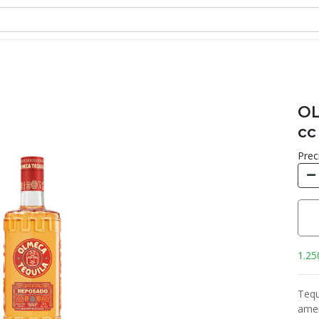
OL
cc
Prec
1.25
Tequ
amer