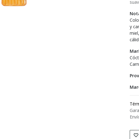
suav
Nota
Colo
y ca
miel
cáli
Mari
Cóct
Carn
Prov
Mar
Térm
Gara
Enví